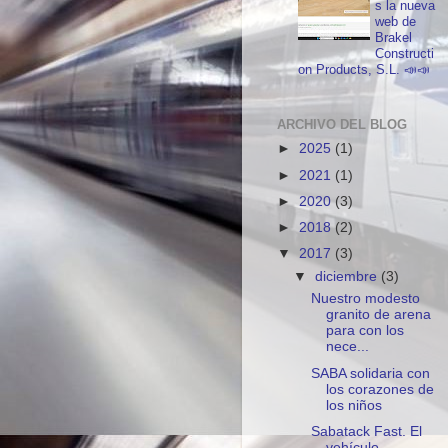
s la nueva
web de
Brakel
Constructi
on Products, S.L. 📣📣
ARCHIVO DEL BLOG
►
2025
(1)
►
2021
(1)
►
2020
(3)
►
2018
(2)
▼
2017
(3)
▼
diciembre
(3)
Nuestro modesto
granito de arena
para con los
nece...
SABA solidaria con
los corazones de
los niños
Sabatack Fast. El
vehículo