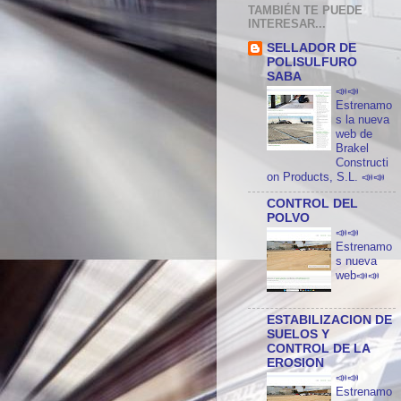
TAMBIÉN TE PUEDE
INTERESAR...
SELLADOR DE
POLISULFURO
SABA
📣📣
Estrenamo
s la nueva
web de
Brakel
Constructi
on Products, S.L. 📣📣
CONTROL DEL
POLVO
📣📣
Estrenamo
s nueva
web📣📣
ESTABILIZACION DE
SUELOS Y
CONTROL DE LA
EROSION
📣📣
Estrenamo