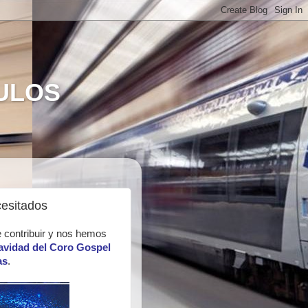
CULOS
cesitados
 contribuir y nos hemos
avidad del Coro Gospel
as
.