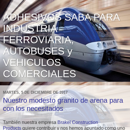
ADHESIVOS SABA PARA
INDUSTRIA
FERROVIARIA,
AUTOBUSES y
VEHICULOS
COMERCIALES
MARTES, 5 DE DICIEMBRE DE 2017
Nuestro modesto granito de arena para
con los necesitados
También nuestra empresa
Brakel Construction
Products
quiere contribuir y nos hemos apuntado como uno